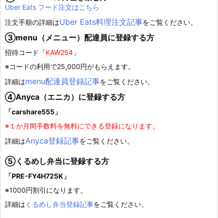
Uber Eats フード注文はこちら
Uber Eats料理注文記事
注文手順の詳細は
をご覧ください。
③menu（メニュー）配達員に登録する方
招待コード「
KAW254
」
※コードの利用で25,000円がもらえます。
menu配達員登録記事
詳細は
をご覧ください。
④Anyca（エニカ）に登録する方
「carshare555」
※１か月間手数料を無料にできる登録になります。
Anyca登録記事
詳細は
をご覧ください。
⑤くるめし弁当に登録する方
「PRE-FY4H725K」
※1000円割引になります。
詳細は
くるめし弁当登録記事
をご覧ください。